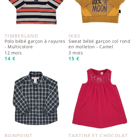
TIMBERLAND
IKKS
Fournisseur :
Fournisseur :
Polo bébé garçon à rayures
Sweat bébé garçon col rond
- Multicolore
en molleton - Camel
12 mois
3 mois
Prix habituel
Prix habituel
14 €
15 €
BONPOINT
TARTINE ET CHOCOLAT
Fournisseur :
Fournisseur :