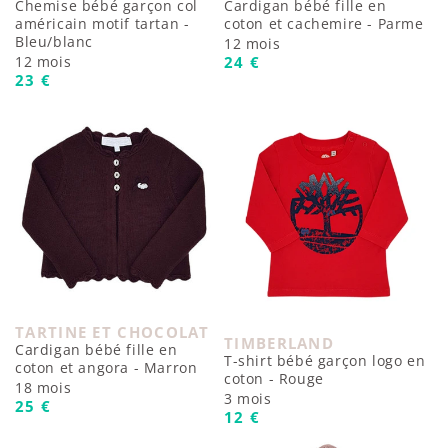
Chemise bébé garçon col
Cardigan bébé fille en
américain motif tartan -
coton et cachemire - Parme
Bleu/blanc
12 mois
Prix habituel
12 mois
24 €
Prix habituel
23 €
TARTINE ET CHOCOLAT
Fournisseur :
TIMBERLAND
Fournisseur :
Cardigan bébé fille en
T-shirt bébé garçon logo en
coton et angora - Marron
coton - Rouge
18 mois
3 mois
Prix habituel
25 €
Prix habituel
12 €