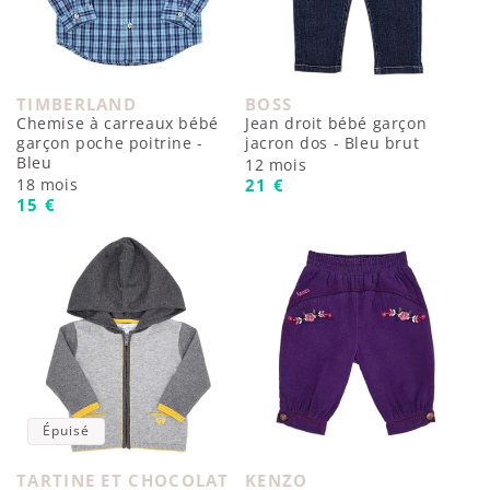
TIMBERLAND
BOSS
Fournisseur :
Fournisseur :
Chemise à carreaux bébé
Jean droit bébé garçon
garçon poche poitrine -
jacron dos - Bleu brut
Bleu
12 mois
Prix habituel
18 mois
21 €
Prix habituel
15 €
Épuisé
TARTINE ET CHOCOLAT
KENZO
Fournisseur :
Fournisseur :