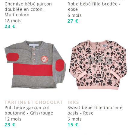
Chemise bébé garçon
Robe bébé fille brodée -
doublée en coton -
Rose
Multicolore
6 mois
Prix habituel
18 mois
27 €
Prix habituel
23 €
TARTINE ET CHOCOLAT
IKKS
Fournisseur :
Fournisseur :
Pull bébé garçon col
Sweat bébé fille imprimé
boutonné - Gris/rouge
oasis - Rose
12 mois
6 mois
Prix habituel
Prix habituel
23 €
15 €