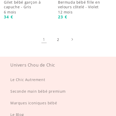
Gilet bébé garçon à
Bermuda bébé fille en
capuche - Gris
velours côtelé - Violet
6 mois
12 mois
Prix habituel
Prix habituel
34 €
23 €
1
2
Univers Chou de Chic
Le Chic Autrement
Seconde main bébé premium
Marques iconiques bébé
Le Blog