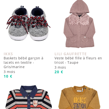
IKKS
LILI GAUFRETTE
Fournisseur :
Fournisseur :
Baskets bébé garçon à
Veste bébé fille à fleurs en
lacets en textile -
tricot - Taupe
Gris/marine
3 mois
Prix habituel
3 mois
20 €
Prix habituel
10 €