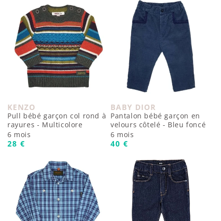
KENZO
BABY DIOR
Fournisseur :
Fournisseur :
Pull bébé garçon col rond à
Pantalon bébé garçon en
rayures - Multicolore
velours côtelé - Bleu foncé
6 mois
6 mois
Prix habituel
Prix habituel
28 €
40 €