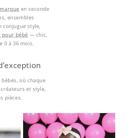
 marque
en seconde
tes, ensembles
 conjugue style,
 pour bébé
— chic,
e 0 à 36 mois.
d’exception
r bébés, où chaque
 créateurs et style,
es pièces.