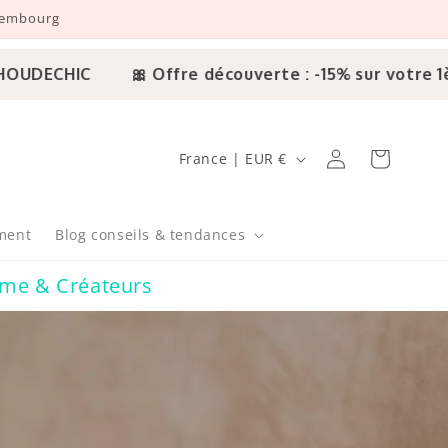
uxembourg
🎀 Offre découverte : -15% sur votre 1ère comman
Pays/région
Connexion
Panier
France | EUR €
ment
Blog conseils & tendances
me & Créateurs