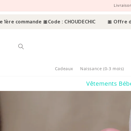
Livraiso
r et passer au contenu
ande 🎀
Code : CHOUDECHIC
🎀 Offre découverte :
Cadeaux
Naissance (0-3 mois)
Vêtements Béb