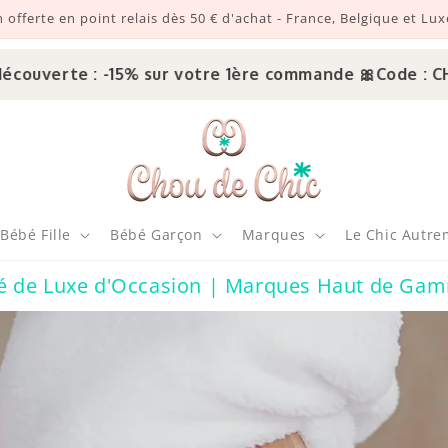
n offerte en point relais dès 50 € d'achat - France, Belgique et L
 -15% sur votre 1ère commande 🎀
Code : CHOUDECHIC
Bébé Fille
Bébé Garçon
Marques
Le Chic Autre
é de Luxe d'Occasion | Marques Haut de Gam