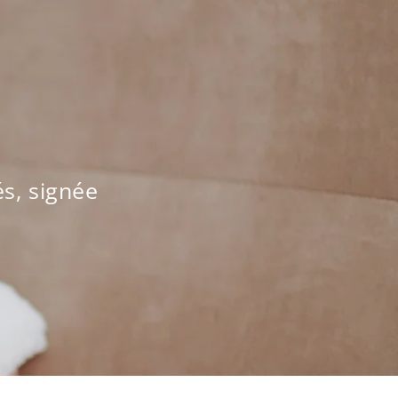
e
s, signée