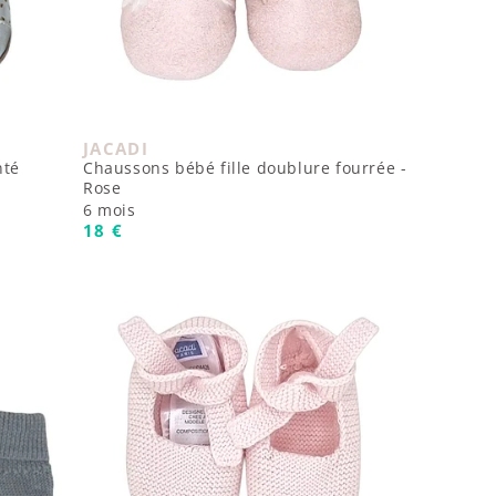
JACADI
Fournisseur :
nté
Chaussons bébé fille doublure fourrée -
Rose
6 mois
Prix habituel
18 €