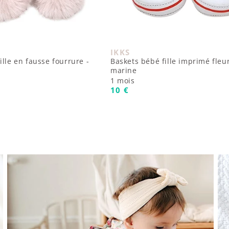
IKKS
 :
Fournisseur :
ille en fausse fourrure -
Baskets bébé fille imprimé fleur
marine
1 mois
uel
Prix habituel
10 €