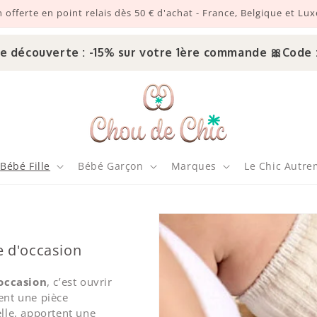
n offerte en point relais dès 50 € d'achat - France, Belgique et L
erte : -15% sur votre 1ère commande 🎀
Code : CHOUD
Bébé Fille
Bébé Garçon
Marques
Le Chic Autre
e d'occasion
’occasion
, c’est ouvrir
ent une pièce
elle, apportent une