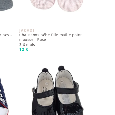
JACADI
Fournisseur :
rinos -
Chaussons bébé fille maille point
mousse - Rose
3-6 mois
Prix habituel
12 €