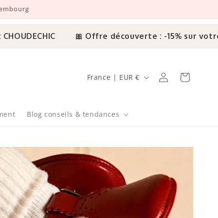
uxembourg
ECHIC
🎀 Offre découverte : -15% sur votre 1ère 
Pays/région
Connexion
Panier
France | EUR €
ment
Blog conseils & tendances