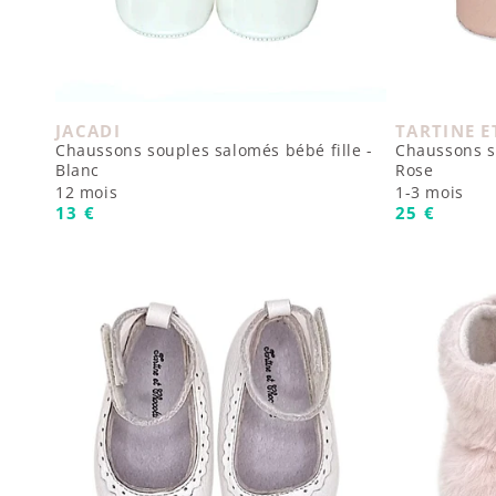
JACADI
TARTINE 
Fournisseur :
Fournisseur
Chaussons souples salomés bébé fille -
Chaussons so
Blanc
Rose
12 mois
1-3 mois
Prix habituel
Prix habit
13 €
25 €