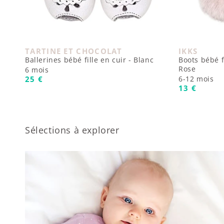
TARTINE ET CHOCOLAT
IKKS
Fournisseur :
Fournisseur
Ballerines bébé fille en cuir - Blanc
Boots bébé f
Rose
6 mois
Prix habituel
25 €
6-12 mois
Prix habit
13 €
Sélections à explorer