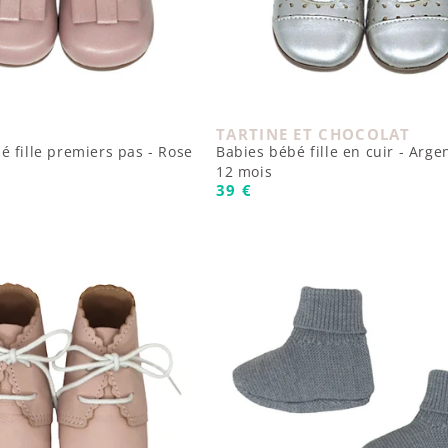
TARTINE ET CHOCOLAT
 :
Fournisseur :
 fille premiers pas - Rose
Babies bébé fille en cuir - Arge
12 mois
uel
Prix habituel
39 €