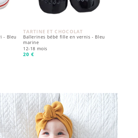
TARTINE ET CHOCOLAT
Fournisseur :
i - Bleu
Ballerines bébé fille en vernis - Bleu
marine
12-18 mois
Prix habituel
20 €