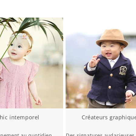
hic intemporel
Créateurs graphiqu
finement au quotidien
Des signatures audacieuses