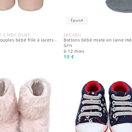
Épuisé
ET CHOCOLAT
JACADI
 :
Fournisseur :
uples bébé fille à lacets -
Bottons bébé mixte en laine mé
Gris
6-12 mois
uel
Prix habituel
13 €