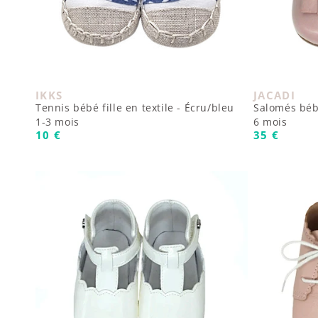
IKKS
JACADI
Fournisseur :
Fournisseur
Tennis bébé fille en textile - Écru/bleu
Salomés bébé
1-3 mois
6 mois
Prix habituel
Prix habit
10 €
35 €