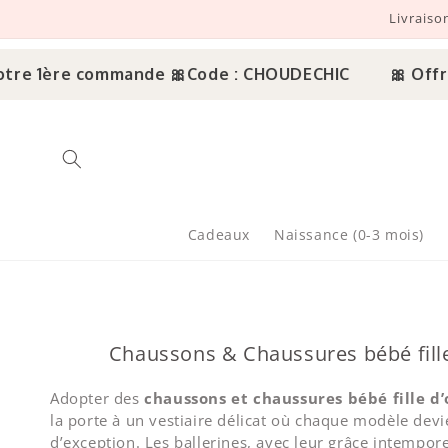
Livraiso
r et passer au contenu
re commande 🎀
Code : CHOUDECHIC
🎀 Offre découv
Cadeaux
Naissance (0-3 mois)
Chaussons & Chaussures bébé fill
Adopter des
chaussons et chaussures bébé fille d
la porte à un vestiaire délicat où chaque modèle devi
d’exception. Les ballerines, avec leur grâce intempor