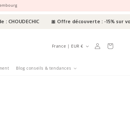
uxembourg
: CHOUDECHIC
🎀 Offre découverte : -15% sur vot
Pays/région
Connexion
Panier
France | EUR €
ment
Blog conseils & tendances