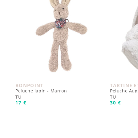
BONPOINT
TARTINE 
Fournisseur :
Fournisseur
Peluche lapin - Marron
Peluche Augu
TU
TU
Prix habituel
Prix habit
17 €
30 €