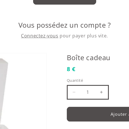
Vous possédez un compte ?
Connectez-vous
pour payer plus vite.
Boîte cadeau
Prix habituel
8 €
Quantité
Réduire la quantité de 
Augmenter l
Ajouter 