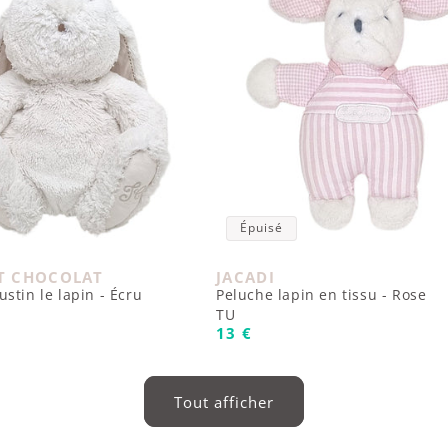
Épuisé
ET CHOCOLAT
JACADI
 :
Fournisseur :
stin le lapin - Écru
Peluche lapin en tissu - Rose
TU
uel
Prix habituel
13 €
Tout afficher