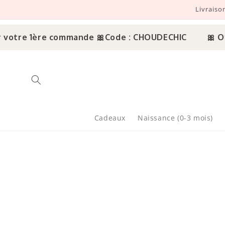
Livraiso
r et passer au contenu
votre 1ère commande 🎀
Code : CHOUDECHIC
🎀 Offr
Cadeaux
Naissance (0-3 mois)