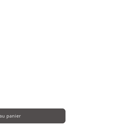
Boîte cadeau
a quantité de Boîte cadeau
au panier