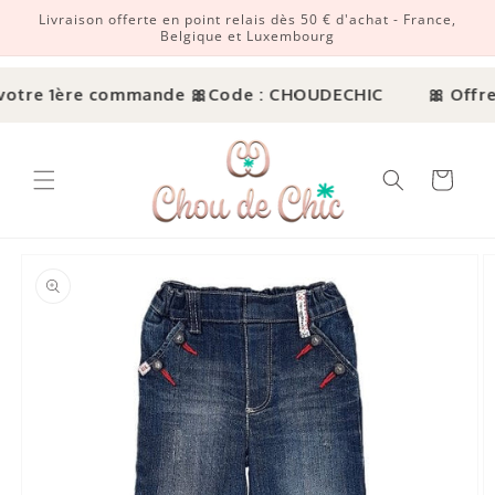
Livraison offerte en point relais dès 50 € d'achat - France,
r et passer au contenu
Belgique et Luxembourg
votre 1ère commande 🎀
Code : CHOUDECHIC
🎀 Offre 
Panier
ux informations produits