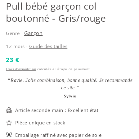
Tartine et Chocolat
Pull bébé garçon col
boutonné - Gris/rouge
Garçon
Genre :
12 mois -
Guide des tailles
Prix habituel
23 €
Frais d'expédition
calculés à l'étape de paiement.
“Ravie. Jolie combinaison, bonne qualité. Je recommande
ce site.”
Sylvie
Article seconde main : Excellent état
Pièce unique en stock
Emballage raffiné avec papier de soie