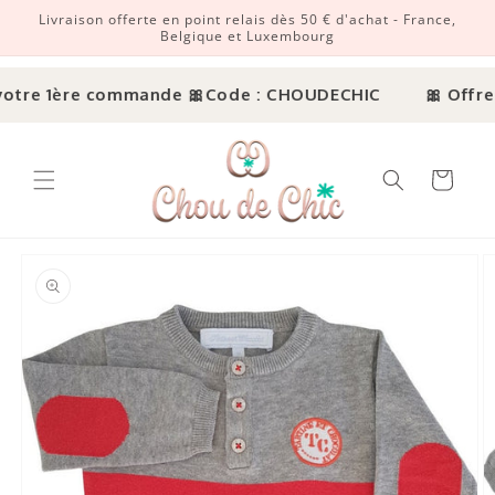
Livraison offerte en point relais dès 50 € d'achat - France,
r et passer au contenu
Belgique et Luxembourg
otre 1ère commande 🎀
Code : CHOUDECHIC
🎀 Offre 
Panier
ux informations produits