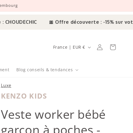
uxembourg
CHOUDECHIC
🎀 Offre découverte : -15% sur votre
Pays/région
Connexion
Panier
France | EUR €
ment
Blog conseils & tendances
Luxe
KENZO KIDS
Kenzo
Veste worker bébé
garçon à poches -