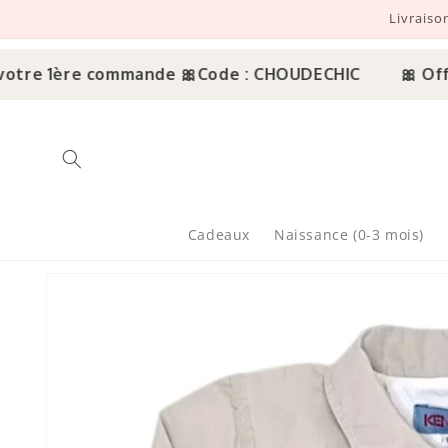
Livraiso
r et passer au contenu
re 1ère commande 🎀
Code : CHOUDECHIC
🎀 Offre 
Cadeaux
Naissance (0-3 mois)
sser aux informations produits