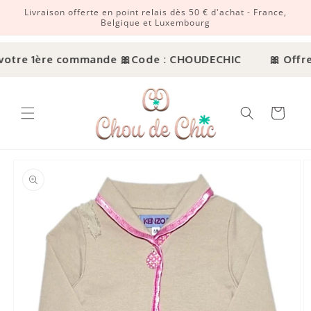
Livraison offerte en point relais dès 50 € d'achat - France,
r et passer au contenu
Belgique et Luxembourg
votre 1ère commande 🎀
Code : CHOUDECHIC
🎀 Offre 
Panier
ux informations produits