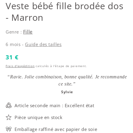
Kenzo
Veste bébé fille brodée dos
- Marron
Fille
Genre :
6 mois -
Guide des tailles
Prix habituel
31 €
Frais d'expédition
calculés à l'étape de paiement.
“Ravie. Jolie combinaison, bonne qualité. Je recommande
ce site.”
Sylvie
Article seconde main : Excellent état
Pièce unique en stock
Emballage raffiné avec papier de soie