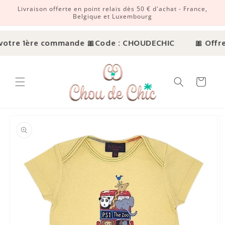
Livraison offerte en point relais dès 50 € d'achat - France,
r et passer au contenu
Belgique et Luxembourg
votre 1ère commande 🎀
Code : CHOUDECHIC
🎀 Offre 
Panier
ux informations produits