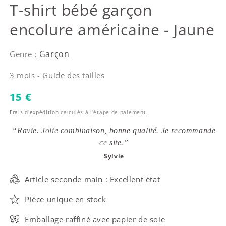
Paul Smith
T-shirt bébé garçon
encolure américaine - Jaune
Garçon
Genre :
3 mois -
Guide des tailles
Prix habituel
15 €
Frais d'expédition
calculés à l'étape de paiement.
“Ravie. Jolie combinaison, bonne qualité. Je recommande
ce site.”
Sylvie
Article seconde main : Excellent état
Pièce unique en stock
Emballage raffiné avec papier de soie