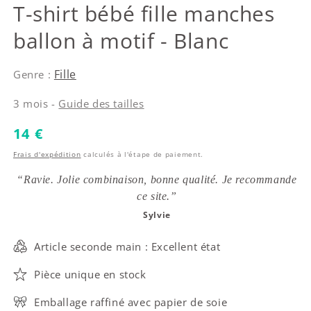
Marc Jacobs
T-shirt bébé fille manches
ballon à motif - Blanc
Fille
Genre :
3 mois -
Guide des tailles
Prix habituel
14 €
Frais d'expédition
calculés à l'étape de paiement.
“Ravie. Jolie combinaison, bonne qualité. Je recommande
ce site.”
Sylvie
Article seconde main : Excellent état
Pièce unique en stock
Emballage raffiné avec papier de soie