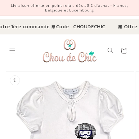
Livraison offerte en point relais dès 50 € d'achat - France,
r et passer au contenu
Belgique et Luxembourg
otre 1ère commande 🎀
Code : CHOUDECHIC
🎀 Offre d
Panier
ux informations produits