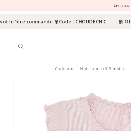
Livraiso
r et passer au contenu
tre 1ère commande 🎀
Code : CHOUDECHIC
🎀 Offre 
Cadeaux
Naissance (0-3 mois)
sser aux informations produits