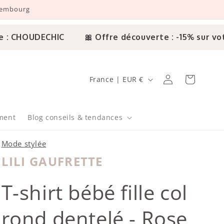
uxembourg
CHOUDECHIC
🎀 Offre découverte : -15% sur votre
Pays/région
Connexion
Panier
France | EUR €
ment
Blog conseils & tendances
Mode stylée
LILI GAUFRETTE
Lili Gaufrette
T-shirt bébé fille col
rond dentelé - Rose