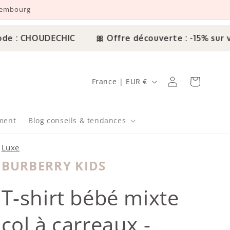
uxembourg
: CHOUDECHIC
🎀 Offre découverte : -15% sur vot
Pays/région
Connexion
Panier
France | EUR €
ment
Blog conseils & tendances
Luxe
BURBERRY KIDS
Burberry
T-shirt bébé mixte
col à carreaux -