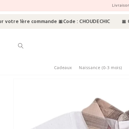
Livraiso
r et passer au contenu
votre 1ère commande 🎀
Code : CHOUDECHIC
🎀 Off
Cadeaux
Naissance (0-3 mois)
sser aux informations produits