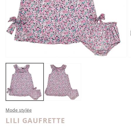
Ouvrir le média 1 dans une fenêtre modale
O
Mode stylée
LILI GAUFRETTE