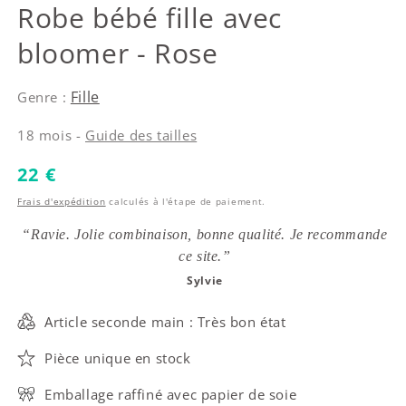
Lili Gaufrette
Robe bébé fille avec
bloomer - Rose
Fille
Genre :
18 mois -
Guide des tailles
Prix habituel
22 €
Frais d'expédition
calculés à l'étape de paiement.
“Ravie. Jolie combinaison, bonne qualité. Je recommande
ce site.”
Sylvie
Article seconde main : Très bon état
Pièce unique en stock
Emballage raffiné avec papier de soie