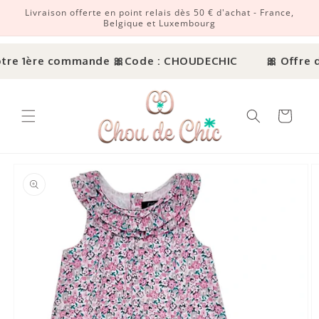
Livraison offerte en point relais dès 50 € d'achat - France,
r et passer au contenu
Belgique et Luxembourg
tre 1ère commande 🎀
Code : CHOUDECHIC
🎀 Offre d
Panier
ux informations produits