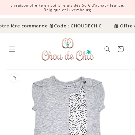
Livraison offerte en point relais dès 50 € d'achat - France,
r et passer au contenu
Belgique et Luxembourg
otre 1ère commande 🎀
Code : CHOUDECHIC
🎀 Offre d
Panier
ux informations produits