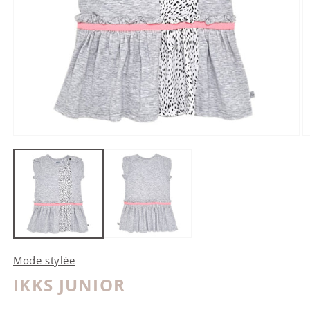
Ouvrir le média 1 dans une fenêtre modale
O
Mode stylée
IKKS JUNIOR