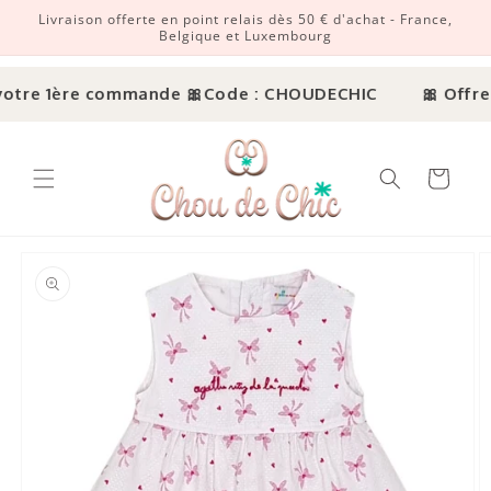
Livraison offerte en point relais dès 50 € d'achat - France,
r et passer au contenu
Belgique et Luxembourg
otre 1ère commande 🎀
Code : CHOUDECHIC
🎀 Offre 
Panier
ux informations produits