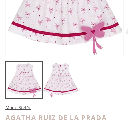
Ouvrir le média 1 dans une fenêtre modale
O
Mode Stylée
AGATHA RUIZ DE LA PRADA