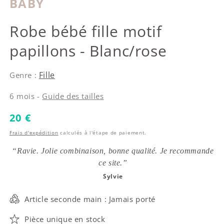
BABY
Agatha Ruiz de la Prada
Robe bébé fille motif
papillons - Blanc/rose
Fille
Genre :
6 mois -
Guide des tailles
Prix habituel
20 €
Frais d'expédition
calculés à l'étape de paiement.
“Ravie. Jolie combinaison, bonne qualité. Je recommande
ce site.”
Sylvie
Article seconde main : Jamais porté
Pièce unique en stock