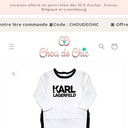
Livraison offerte en point relais dès 50 € d'achat - France,
r et passer au contenu
Belgique et Luxembourg
votre 1ère commande 🎀
Code : CHOUDECHIC
🎀 Offre 
Panier
ux informations produits