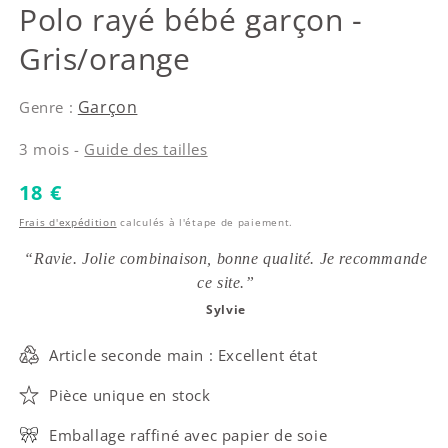
Tartine et Chocolat
Polo rayé bébé garçon -
Gris/orange
Garçon
Genre :
3 mois -
Guide des tailles
Prix habituel
18 €
Frais d'expédition
calculés à l'étape de paiement.
“Ravie. Jolie combinaison, bonne qualité. Je recommande
ce site.”
Sylvie
Article seconde main : Excellent état
Pièce unique en stock
Emballage raffiné avec papier de soie