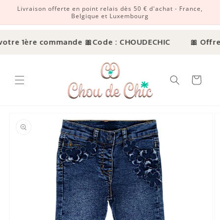
Livraison offerte en point relais dès 50 € d'achat - France,
r et passer au contenu
Belgique et Luxembourg
votre 1ère commande 🎀
Code : CHOUDECHIC
🎀 Offre 
Panier
ux informations produits