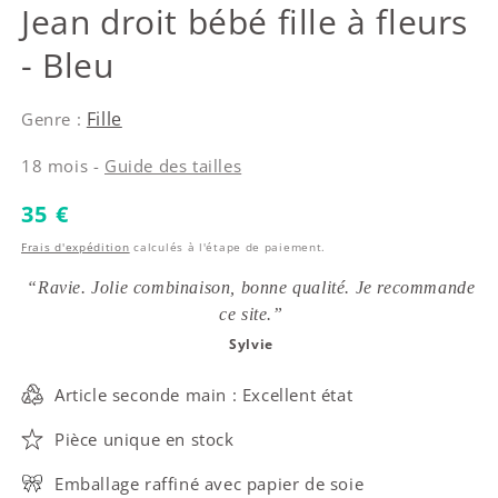
Monnalisa
Jean droit bébé fille à fleurs
- Bleu
Fille
Genre :
18 mois -
Guide des tailles
Prix habituel
35 €
Frais d'expédition
calculés à l'étape de paiement.
“Ravie. Jolie combinaison, bonne qualité. Je recommande
ce site.”
Sylvie
Article seconde main : Excellent état
Pièce unique en stock
Emballage raffiné avec papier de soie