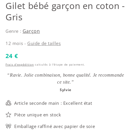
Tartine et Chocolat
Gilet bébé garçon en coton -
Gris
Garçon
Genre :
12 mois -
Guide de tailles
Prix habituel
24 €
Frais d'expédition
calculés à l'étape de paiement.
“Ravie. Jolie combinaison, bonne qualité. Je recommande
ce site.”
Sylvie
Article seconde main : Excellent état
Pièce unique en stock
Emballage raffiné avec papier de soie