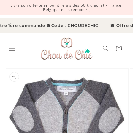
Livraison offerte en point relais dès 50 € d'achat - France,
r et passer au contenu
Belgique et Luxembourg
tre 1ère commande 🎀
Code : CHOUDECHIC
🎀 Offre dé
Panier
ux informations produits