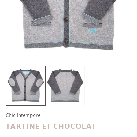
Ouvrir le média 1 dans une fenêtre modale
O
Chic Intemporel
TARTINE ET CHOCOLAT