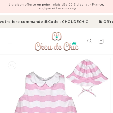
Livraison offerte en point relais dès 50 € d'achat - France,
r et passer au contenu
Belgique et Luxembourg
votre 1ère commande 🎀
Code : CHOUDECHIC
🎀 Offre 
Panier
ux informations produits