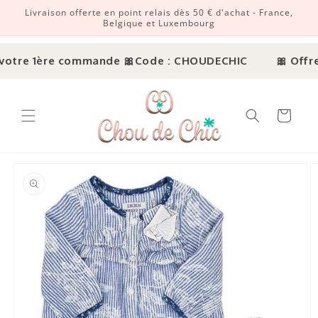
Livraison offerte en point relais dès 50 € d'achat - France,
r et passer au contenu
Belgique et Luxembourg
votre 1ère commande 🎀
Code : CHOUDECHIC
🎀 Offre 
Panier
ux informations produits