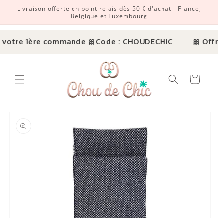
Livraison offerte en point relais dès 50 € d'achat - France,
r et passer au contenu
Belgique et Luxembourg
 votre 1ère commande 🎀
Code : CHOUDECHIC
🎀 Offre
Panier
ux informations produits