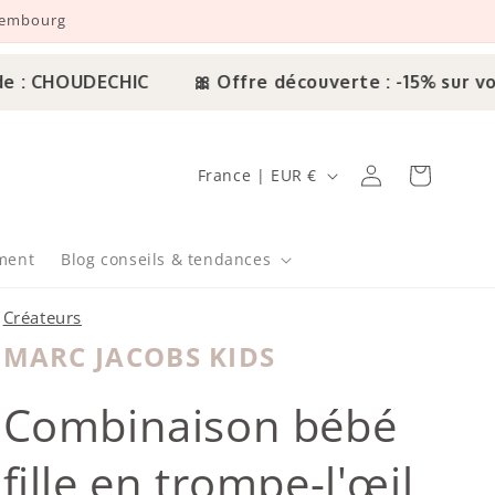
uxembourg
 CHOUDECHIC
🎀 Offre découverte : -15% sur votr
Pays/région
Connexion
Panier
France | EUR €
ment
Blog conseils & tendances
Créateurs
MARC JACOBS KIDS
Marc Jacobs
Combinaison bébé
fille en trompe-l'œil