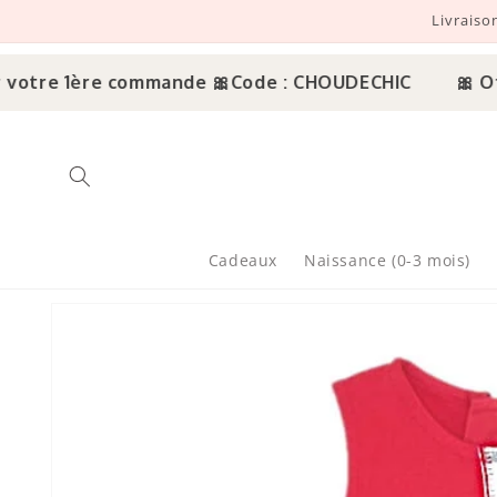
Livraiso
r et passer au contenu
otre 1ère commande 🎀
Code : CHOUDECHIC
🎀 Offr
Cadeaux
Naissance (0-3 mois)
sser aux informations produits