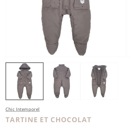
Ouvrir le média 1 dans une fenêtre modale
O
Chic Intemporel
TARTINE ET CHOCOLAT