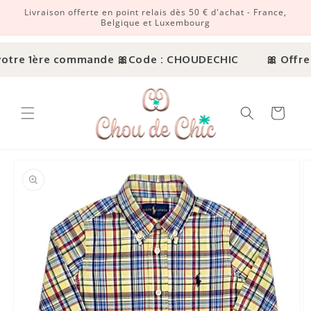
Livraison offerte en point relais dès 50 € d'achat - France,
r et passer au contenu
Belgique et Luxembourg
otre 1ère commande 🎀
Code : CHOUDECHIC
🎀 Offre 
Panier
ux informations produits