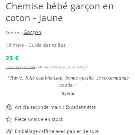
Ralph Lauren
Chemise bébé garçon en
coton - Jaune
Garçon
Genre :
18 mois -
Guide des tailles
Prix habituel
23 €
Frais d'expédition
calculés à l'étape de paiement.
“Ravie. Jolie combinaison, bonne qualité. Je recommande
ce site.”
Sylvie
Article seconde main : Excellent état
Pièce unique en stock
Emballage raffiné avec papier de soie