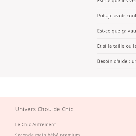
Est-ce que les v
Puis-je avoir conf
Est-ce que ça vau
Et si la taille ou
Besoin d'aide : u
Univers Chou de Chic
Le Chic Autrement
Seconde main bébé premium