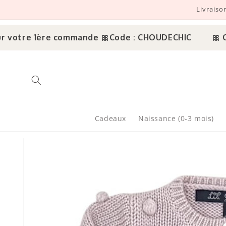
Livraiso
r et passer au contenu
votre 1ère commande 🎀
Code : CHOUDECHIC
🎀 Offr
Cadeaux
Naissance (0-3 mois)
sser aux informations produits