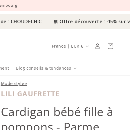
uxembourg
: CHOUDECHIC
🎀 Offre découverte : -15% sur vot
Pays/région
Connexion
Panier
France | EUR €
ment
Blog conseils & tendances
Mode stylée
LILI GAUFRETTE
Lili Gaufrette
Cardigan bébé fille à
pompons - Parme