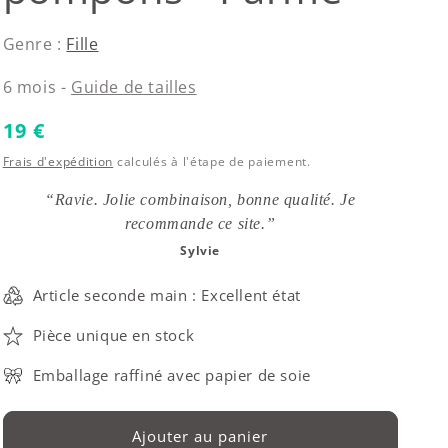
Genre :
Fille
6 mois -
Guide de tailles
Prix habituel
19 €
Frais d'expédition
calculés à l'étape de paiement.
“Ravie. Jolie combinaison, bonne qualité. Je
recommande ce site.”
Sylvie
Article seconde main : Excellent état
Pièce unique en stock
Emballage raffiné avec papier de soie
Ajouter au panier