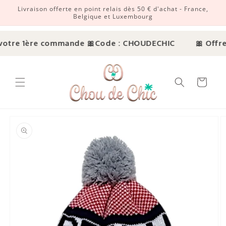
Livraison offerte en point relais dès 50 € d'achat - France,
r et passer au contenu
Belgique et Luxembourg
votre 1ère commande 🎀
Code : CHOUDECHIC
🎀 Offre 
Panier
ux informations produits