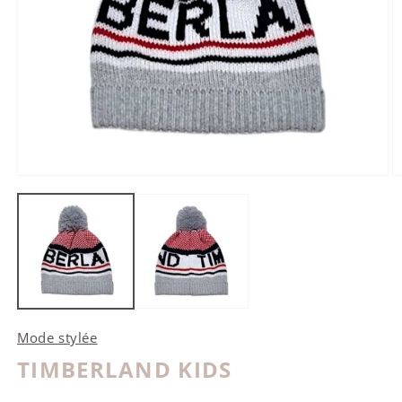
Ouvrir le média 1 dans une fenêtre modale
O
Mode stylée
TIMBERLAND KIDS