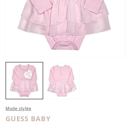
Ouvrir le média 1 dans une fenêtre modale
O
Mode stylée
GUESS BABY