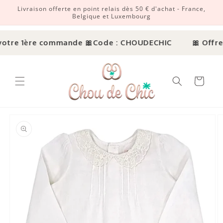
Livraison offerte en point relais dès 50 € d'achat - France,
r et passer au contenu
Belgique et Luxembourg
otre 1ère commande 🎀
Code : CHOUDECHIC
🎀 Offre 
Panier
ux informations produits