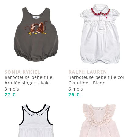
SONIA RYKIEL
RALPH LAUREN
Fournisseur :
Fournisseur :
Barboteuse bébé fille
Barboteuse bébé fille col
brodée singes - Kaki
Claudine - Blanc
3 mois
6 mois
Prix habituel
Prix habituel
27 €
26 €