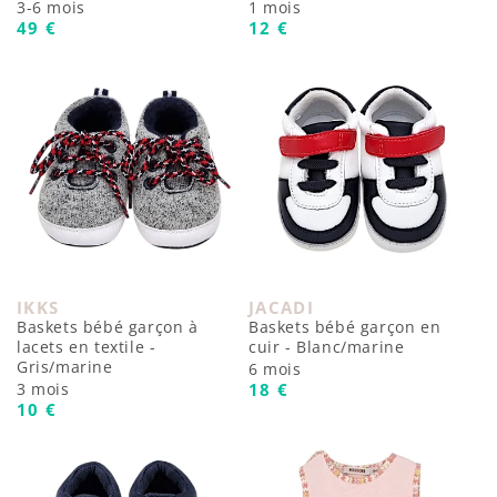
3-6 mois
1 mois
Prix habituel
Prix habituel
49 €
12 €
IKKS
JACADI
Fournisseur :
Fournisseur :
Baskets bébé garçon à
Baskets bébé garçon en
lacets en textile -
cuir - Blanc/marine
Gris/marine
6 mois
Prix habituel
3 mois
18 €
Prix habituel
10 €