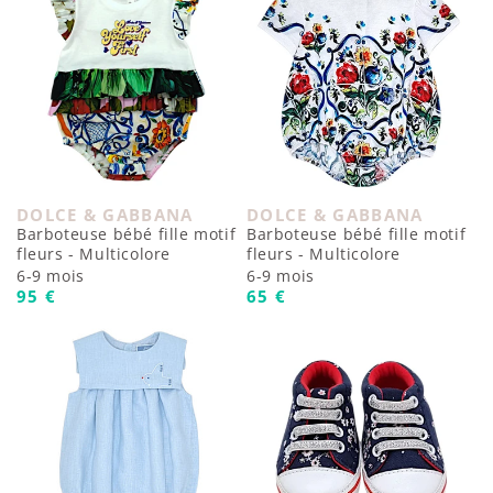
DOLCE & GABBANA
DOLCE & GABBANA
Fournisseur :
Fournisseur :
Barboteuse bébé fille motif
Barboteuse bébé fille motif
fleurs - Multicolore
fleurs - Multicolore
6-9 mois
6-9 mois
Prix habituel
Prix habituel
95 €
65 €