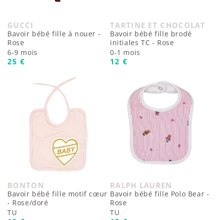
GUCCI
TARTINE ET CHOCOLAT
Fournisseur :
Fournisseur :
Bavoir bébé fille à nouer -
Bavoir bébé fille brodé
Rose
initiales TC - Rose
6-9 mois
0-1 mois
Prix habituel
Prix habituel
25 €
12 €
BONTON
RALPH LAUREN
Fournisseur :
Fournisseur :
Bavoir bébé fille motif cœur
Bavoir bébé fille Polo Bear -
- Rose/doré
Rose
TU
TU