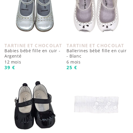
TARTINE ET CHOCOLAT
TARTINE ET CHOCOLAT
Fournisseur :
Fournisseur :
Babies bébé fille en cuir -
Ballerines bébé fille en cuir
Argenté
- Blanc
12 mois
6 mois
Prix habituel
Prix habituel
39 €
25 €