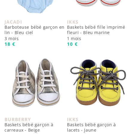
JACADI
IKKS
Fournisseur :
Fournisseur :
Barboteuse bébé garçon en
Baskets bébé fille imprimé
lin - Bleu ciel
fleuri - Bleu marine
3 mois
1 mois
Prix habituel
Prix habituel
18 €
10 €
BURBERRY
IKKS
Fournisseur :
Fournisseur :
Baskets bébé garçon à
Baskets bébé garçon à
carreaux - Beige
lacets - Jaune