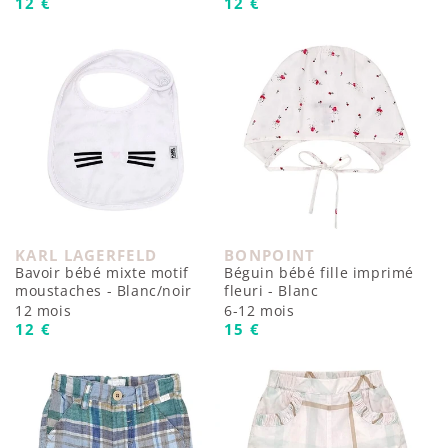
Prix habituel
Prix habituel
12 €
12 €
BONPOINT
KARL LAGERFELD
Fournisseur :
Fournisseur :
Béguin bébé fille imprimé
Bavoir bébé mixte motif
fleuri - Blanc
moustaches - Blanc/noir
6-12 mois
12 mois
Prix habituel
Prix habituel
15 €
12 €