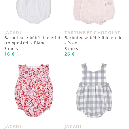
JACADI
TARTINE ET CHOCOLAT
Fournisseur :
Fournisseur :
Barboteuse bébé fille effet
Barboteuse bébé fille en lin
trompe-l’œil - Blanc
- Rose
3 mois
3 mois
Prix habituel
Prix habituel
16 €
26 €
JACADI
JACADI
Fournisseur :
Fournisseur :