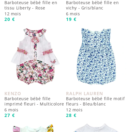
Barboteuse bébé fille en
Barboteuse bébé fille en
tissu Liberty - Rose
vichy - Gris/blanc
12 mois
6 mois
Prix habituel
Prix habituel
20 €
19 €
KENZO
RALPH LAUREN
Fournisseur :
Fournisseur :
Barboteuse bébé fille
Barboteuse bébé fille motif
imprimé fleuri - Multicolore
fleurs - Bleu/blanc
6 mois
12 mois
Prix habituel
Prix habituel
27 €
28 €