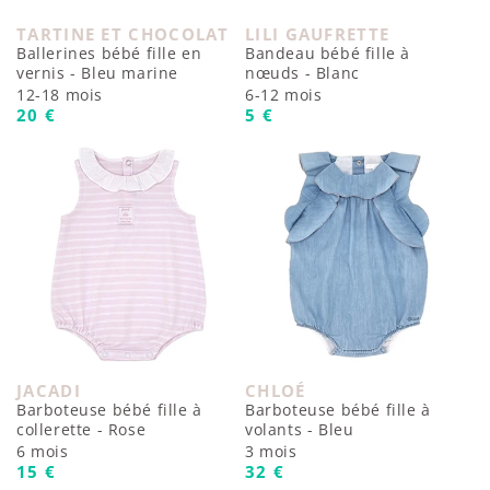
TARTINE ET CHOCOLAT
LILI GAUFRETTE
Fournisseur :
Fournisseur :
Ballerines bébé fille en
Bandeau bébé fille à
vernis - Bleu marine
nœuds - Blanc
12-18 mois
6-12 mois
Prix habituel
Prix habituel
20 €
5 €
JACADI
CHLOÉ
Fournisseur :
Fournisseur :
Barboteuse bébé fille à
Barboteuse bébé fille à
collerette - Rose
volants - Bleu
6 mois
3 mois
Prix habituel
Prix habituel
15 €
32 €