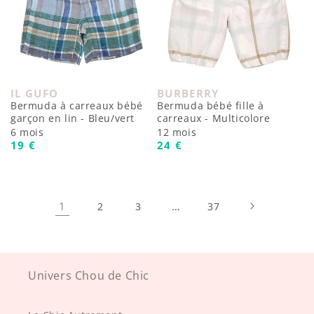
IL GUFO
BURBERRY
Fournisseur :
Fournisseur :
Bermuda à carreaux bébé
Bermuda bébé fille à
garçon en lin - Bleu/vert
carreaux - Multicolore
6 mois
12 mois
Prix habituel
Prix habituel
19 €
24 €
1
…
2
3
37
Univers Chou de Chic