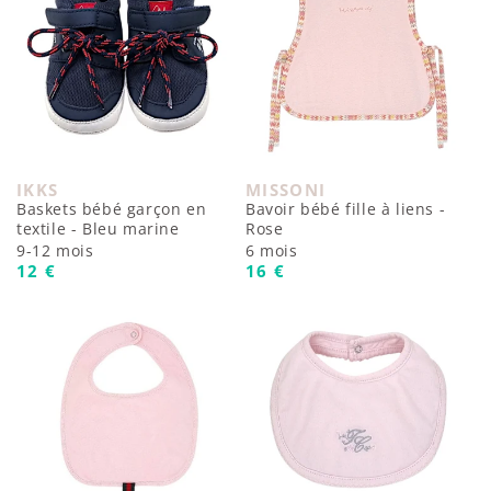
IKKS
MISSONI
Fournisseur :
Fournisseur :
Baskets bébé garçon en
Bavoir bébé fille à liens -
textile - Bleu marine
Rose
9-12 mois
6 mois
Prix habituel
Prix habituel
12 €
16 €