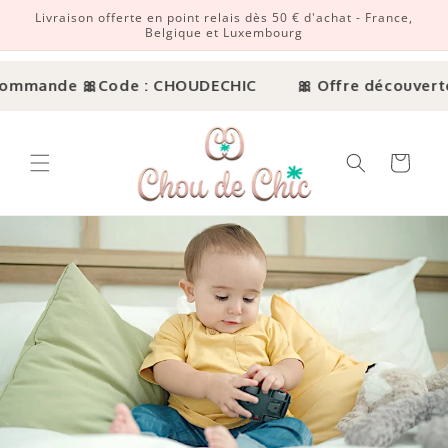
Livraison offerte en point relais dès 50 € d'achat - France,
r et passer au contenu
Belgique et Luxembourg
ode : CHOUDECHIC
🎀 Offre découverte : -15% sur v
Panier